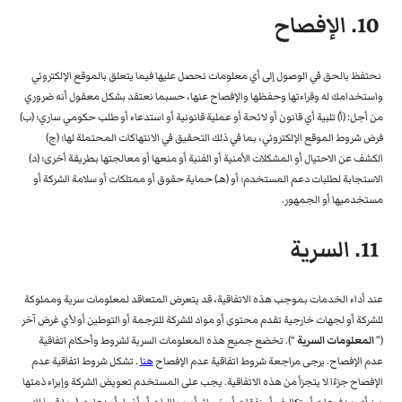
10. الإفصاح
نحتفظ بالحق في الوصول إلى أي معلومات نحصل عليها فيما يتعلق بالموقع الإلكتروني
واستخدامك له وقراءتها وحفظها والإفصاح عنها، حسبما نعتقد بشكل معقول أنه ضروري
من أجل: (أ) تلبية أي قانون أو لائحة أو عملية قانونية أو استدعاء أو طلب حكومي ساري؛ (ب)
فرض شروط الموقع الإلكتروني، بما في ذلك التحقيق في الانتهاكات المحتملة لها؛ (ج)
الكشف عن الاحتيال أو المشكلات الأمنية أو الفنية أو منعها أو معالجتها بطريقة أخرى؛ (د)
الاستجابة لطلبات دعم المستخدم؛ أو (هـ) حماية حقوق أو ممتلكات أو سلامة الشركة أو
مستخدميها أو الجمهور.
11. السرية
عند أداء الخدمات بموجب هذه الاتفاقية، قد يتعرض المتعاقد لمعلومات سرية ومملوكة
للشركة أو لجهات خارجية تقدم محتوى أو مواد للشركة للترجمة أو التوطين أو لأي غرض آخر
(”
المعلومات السرية
“). تخضع جميع هذه المعلومات السرية لشروط وأحكام اتفاقية
عدم الإفصاح. يرجى مراجعة شروط اتفاقية عدم الإفصاح
هنا
. تشكل شروط اتفاقية عدم
الإفصاح جزءًا لا يتجزأ من هذه الاتفاقية. يجب على المستخدم تعويض الشركة وإبراء ذمتها