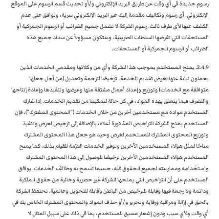
رسوم جديدة في أي وقت عن طريق البريد الإلكتروني و/أو تحديث قسم الرسوم على الموقع
الإلكتروني. أي رسوم وتكاليف مقدمة إليك عبر البريد الإلكتروني سرية، وتوافق على عدم
الكشف عنها لأي طرف ثالث. رسوم الشركة لا تشمل جميع الضرائب أو الرسوم الجمركية أو
المستحقات التي تفرضها السلطات الضريبية، وستكون مسؤولاً عن سداد جميع هذه
الضرائب أو الرسوم الجمركية أو المستحقات.
2.4.9. يمنح المستخدم بموجب هذا للشركة وأي من وكلائها ومقدمي الخدمات الذين
يعملون نيابة عنها لغرض تقديم الخدمة، ترخيصًا لترجمة وتعديل (من أجل جعلها
متوافقة مع الخدمات) وتوزيع وإعداد أعمال مشتقة منها وعرضها وتنفيذها وإعادة إنتاجها
والتصرف فيما يتعلق بهذه المواد، في كل حالة لتمكيننا من تقديم الخدمات. إذا شارك
المستخدم مواده مع مستخدمين آخرين من خلال الخدمات (“المحتوى المشترك”)، فإن
المستخدم يمنح الشركة التراخيص المذكورة أعلاه، بالإضافة إلى ترخيص لعرض وتنفيذ
وتوزيع المحتوى المشترك للمستخدم لغرض وحيد هو جعل هذا المحتوى المشترك
متاحًا لمثل هؤلاء المستخدمين الآخرين وتوفير الخدمات اللازمة للقيام بذلك. كما يمنح
المستخدم هؤلاء المستخدمين الآخرين ترخيصًا للوصول إلى هذا المحتوى المشترك
واستخدامه وممارسته لجميع الحقوق فيه، حسبما تسمح به وظائف الخدمات. يوافق
المستخدم على أن التراخيص التي يمنحها للشركة غير حصرية وخالية من حقوق الملكية
ودائمة ولا رجعة فيها وقابلة للترخيص من الباطن وقابلة للتحويل وعالمية. تحتفظ الشركة
بالحق في إزالة ومراقبة ورقابة وتحرير و/أو حذف المواد والمحتوى المشترك الخاص بك في
أي وقت ولأي سبب ودون إشعار مسبق للمستخدم، بما في ذلك على سبيل المثال لا