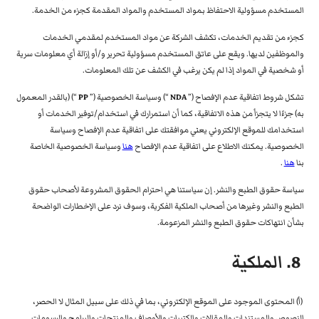
المستخدم مسؤولية الاحتفاظ بمواد المستخدم والمواد المقدمة كجزء من الخدمة.
كجزء من تقديم الخدمات، تكشف الشركة عن مواد المستخدم لمقدمي الخدمات
والموظفين لديها. ويقع على عاتق المستخدم مسؤولية تحرير و/أو إزالة أي معلومات سرية
أو شخصية في المواد إذا لم يكن يرغب في الكشف عن تلك المعلومات.
تشكل شروط اتفاقية عدم الإفصاح (”
NDA
“) وسياسة الخصوصية (”
PP
“) (بالقدر المعمول
به) جزءًا لا يتجزأ من هذه الاتفاقية، كما أن استمرارك في استخدام/توفير الخدمات أو
استخدامك للموقع الإلكتروني يعني موافقتك على اتفاقية عدم الإفصاح وسياسة
الخصوصية. يمكنك الاطلاع على اتفاقية عدم الإفصاح
هنا
وسياسة الخصوصية الخاصة
بنا
هنا
.
سياسة حقوق الطبع والنشر. إن سياستنا هي احترام الحقوق المشروعة لأصحاب حقوق
الطبع والنشر وغيرها من أصحاب الملكية الفكرية، وسوف نرد على الإخطارات الواضحة
بشأن انتهاكات حقوق الطبع والنشر المزعومة.
8. الملكية
(أ) المحتوى الموجود على الموقع الإلكتروني، بما في ذلك على سبيل المثال لا الحصر،
النصوص والمستندات والمقالات والكتيبات والأوصاف والمنتجات والبرامج والرسومات