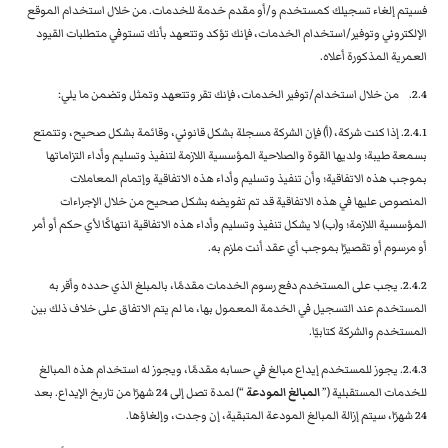
فسيتم إلغاء تسجيلك كمستخدم و/أو مقدم خدمة للخدمات. من خلال استخدام الموقع
الإلكتروني وتوفير/استخدام الخدمات، فإنك تؤكد وتتعهد بأنك تستوفي متطلبات القيود
العمرية المذكورة أعلاه.
2.4.
من خلال استخدام/توفير الخدمات، فإنك تقر وتتعهد وتمثل وتضمن ما يلي:
2.4.1. إذا كنت شركة، (أ) فإن الشركة مسجلة بشكل قانوني، وقائمة بشكل صحيح، وتتمتع
بسمعة طيبة؛ ولديها القوة والصلاحية المؤسسية اللازمة لتنفيذ وتسليم وأداء التزاماتها
بموجب هذه الاتفاقية؛ وأن تنفيذ وتسليم وأداء هذه الاتفاقية وإتمام المعاملات
المنصوص عليها في هذه الاتفاقية قد تم تفويضه بشكل صحيح من خلال الإجراءات
المؤسسية اللازمة؛ و(ب) لا يشكل تنفيذ وتسليم وأداء هذه الاتفاقية انتهاكًا لأي حكم أو أمر
أو مرسوم أو تقصيرًا بموجب أي عقد أنت ملزم به.
2.4.2. يجب على المستخدم دفع رسوم الخدمات مقدمًا، بالمبلغ الذي حدده وأقر به
المستخدم عند التسجيل في الخدمة المعمول بها، ما لم يتم الاتفاق على خلاف ذلك بين
المستخدم والشركة كتابيًا.
2.4.3. يجوز للمستخدم إيداع مبالغ في حسابه مقدمًا، ويجوز له استخدام هذه المبالغ
للخدمات المستقبلية (”
المبالغ المودعة
“) لمدة تصل إلى 24 شهرًا من تاريخ الإيداع. بعد
24 شهرًا، سيتم إزالة المبالغ المودعة المتبقية، إن وجدت، وإلغاؤها.