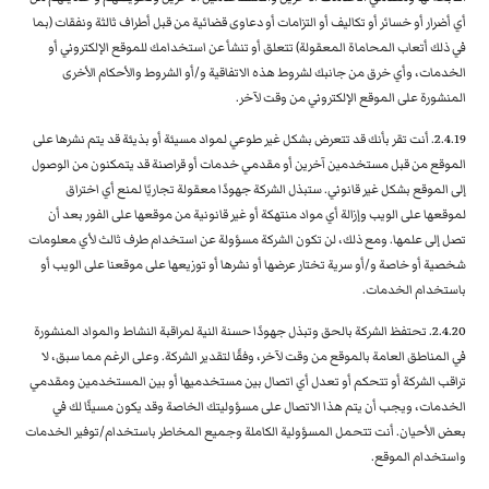
أي أضرار أو خسائر أو تكاليف أو التزامات أو دعاوى قضائية من قبل أطراف ثالثة ونفقات (بما
في ذلك أتعاب المحاماة المعقولة) تتعلق أو تنشأ عن استخدامك للموقع الإلكتروني أو
الخدمات، وأي خرق من جانبك لشروط هذه الاتفاقية و/أو الشروط والأحكام الأخرى
المنشورة على الموقع الإلكتروني من وقت لآخر.
2.4.19. أنت تقر بأنك قد تتعرض بشكل غير طوعي لمواد مسيئة أو بذيئة قد يتم نشرها على
الموقع من قبل مستخدمين آخرين أو مقدمي خدمات أو قراصنة قد يتمكنون من الوصول
إلى الموقع بشكل غير قانوني. ستبذل الشركة جهودًا معقولة تجاريًا لمنع أي اختراق
لموقعها على الويب وإزالة أي مواد منتهكة أو غير قانونية من موقعها على الفور بعد أن
تصل إلى علمها. ومع ذلك، لن تكون الشركة مسؤولة عن استخدام طرف ثالث لأي معلومات
شخصية أو خاصة و/أو سرية تختار عرضها أو نشرها أو توزيعها على موقعنا على الويب أو
باستخدام الخدمات.
2.4.20. تحتفظ الشركة بالحق وتبذل جهودًا حسنة النية لمراقبة النشاط والمواد المنشورة
في المناطق العامة بالموقع من وقت لآخر، وفقًا لتقدير الشركة. وعلى الرغم مما سبق، لا
تراقب الشركة أو تتحكم أو تعدل أي اتصال بين مستخدميها أو بين المستخدمين ومقدمي
الخدمات، ويجب أن يتم هذا الاتصال على مسؤوليتك الخاصة وقد يكون مسيئًا لك في
بعض الأحيان. أنت تتحمل المسؤولية الكاملة وجميع المخاطر باستخدام/توفير الخدمات
واستخدام الموقع.