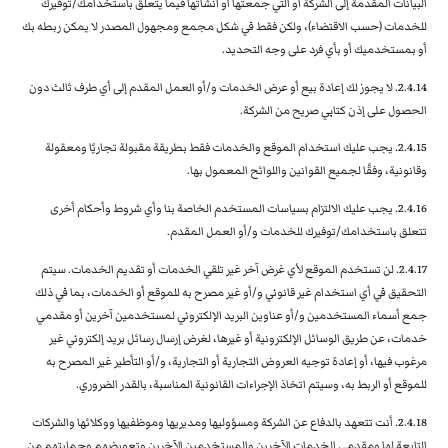
البيانات المقدمة إلى الشركة أو التي جمعتها أو أنشأتها فيما يتعلق باستخدامك/توفيرك
للخدمات (حسب الاقتضاء)، ولكن فقط في شكل مجمع ومجهول المصدر لا يمكن ربطه بك
أو بمستخدميك أو بأي فرد على وجه التحديد.
2.4.14. لا يجوز لك إعادة بيع أو عرض الخدمات و/أو العمل المقدم إلى أي طرف ثالث دون
الحصول على إذن كتابي صريح من الشركة.
2.4.15. يجب عليك استخدام الموقع والخدمات فقط بطريقة مقبولة تجاريًا ومعقولة
وقانونية، وفقًا لجميع القوانين واللوائح المعمول بها.
2.4.16. يجب عليك الالتزام بسياسات المستخدم الخاصة بنا وأي شروط وأحكام أخرى
تتعلق باستخدامك/توفيرك للخدمات و/أو العمل المقدم.
2.4.17. لن تستخدم الموقع لأي غرض آخر غير تلقي الخدمات أو تقديم الخدمات. سيتم
التحقيق في أي استخدام غير قانوني و/أو غير مصرح به للموقع أو الخدمات، بما في ذلك
جمع أسماء المستخدمين و/أو عناوين البريد الإلكتروني لمستخدمين آخرين أو مقدمي
خدمات، عن طريق الوسائل الإلكترونية أو غيرها، لغرض إرسال رسائل بريد إلكتروني غير
مرغوب فيها، أو إعادة توجيه العروض التجارية أو التجارية، و/أو التأطير غير المصرح به
للموقع أو الربط به، وسيتم اتخاذ الإجراءات القانونية المناسبة، بالقدر الضروري.
2.4.18. أنت تتعهد بالدفاع عن الشركة ومسؤوليها ومديريها وموظفيها ووكلائها والشركات
التابعة لها ومقدمي الخدمات الآخرين والمستخدمين الآخرين وتعويضهم وحمايتهم من