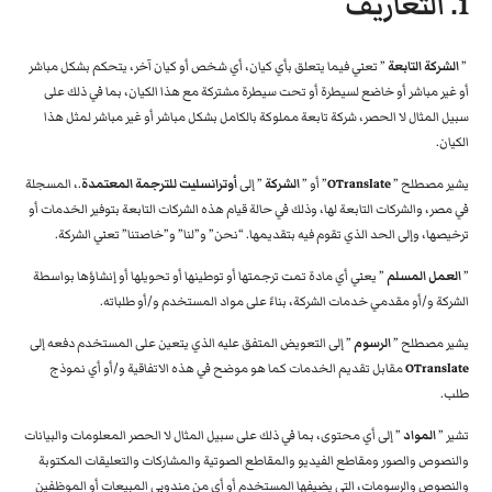
1. التعاريف
”
الشركة التابعة
” تعني فيما يتعلق بأي كيان، أي شخص أو كيان آخر، يتحكم بشكل مباشر
أو غير مباشر أو خاضع لسيطرة أو تحت سيطرة مشتركة مع هذا الكيان، بما في ذلك على
سبيل المثال لا الحصر، شركة تابعة مملوكة بالكامل بشكل مباشر أو غير مباشر لمثل هذا
الكيان.
يشير مصطلح ”
OTranslate
” أو ”
الشركة
” إلى
أوترانسليت للترجمة المعتمدة
.، المسجلة
في مصر، والشركات التابعة لها، وذلك في حالة قيام هذه الشركات التابعة بتوفير الخدمات أو
ترخيصها، وإلى الحد الذي تقوم فيه بتقديمها. “نحن” و”لنا” و”خاصتنا” تعني الشركة.
”
العمل المسلم
” يعني أي مادة تمت ترجمتها أو توطينها أو تحويلها أو إنشاؤها بواسطة
الشركة و/أو مقدمي خدمات الشركة، بناءً على مواد المستخدم و/أو طلباته.
يشير مصطلح ”
الرسوم
” إلى التعويض المتفق عليه الذي يتعين على المستخدم دفعه إلى
OTranslate
مقابل تقديم الخدمات كما هو موضح في هذه الاتفاقية و/أو أي نموذج
طلب.
تشير ”
المواد
” إلى أي محتوى، بما في ذلك على سبيل المثال لا الحصر المعلومات والبيانات
والنصوص والصور ومقاطع الفيديو والمقاطع الصوتية والمشاركات والتعليقات المكتوبة
والنصوص والرسومات، التي يضيفها المستخدم أو أي من مندوبي المبيعات أو الموظفين