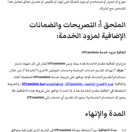
موزع أو عميل أو مستخدم أو مورد للشركة على إنهاء أو تقليص أو تعديل نطاق تعامل هذا
الشخص مع الشركة.
الملحق أ: التصريحات والضمانات
الإضافية لمزود الخدمة:
اتفاقية مزود خدمة OTranslate
تم إبرام اتفاقية مقدم الخدمة هذه بينك وبين
OTranslate
(يُشار إلى كل منهما باسم
”
طرف
“) بهدف تقديم خدمات الترجمة وخدمات التوطين الأخرى (“الخدمة”). من خلال
استخدام/تقديم الخدمة، فإنك توافق على شروط خدمة
OTranslate
المفصلة أعلاه،
واتفاقية
عدم الإفصاح الخاصة بـ OTranslate
،
وإرشادات ترجمة OTranslate
،
والشروط
المفصلة في اتفاقية مقدم الخدمة هذه. إذا كنت لا توافق على شروط هذه الاتفاقية، فلا
يجوز لك استخدام الخدمة ولا يجوز لك تقديم أي خدمات إلى
OTranslate
.
المدة والإنهاء
1.1
مدة الاتفاقية:
يبدأ ارتباطك بشركة
OTranslate
في التاريخ الذي تقبل فيه وتوافق