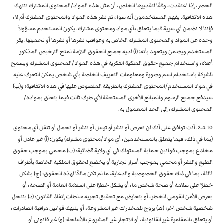
الحصر، إذا اعتقدت، وفقًا لتقديرها الخاص، أن مثل هذه المواد/المحتوى المشترك تنتهك
هذه الاتفاقية. يفهم المستخدمون أنه سواء تم نشر هذه المواد والمحتوى المشترك أم لا،
فإننا لا نضمن أي سرية فيما يتعلق بأي مواد ومحتوى مشترك. يكون المستخدم مسؤولاً
وحده عن المواد والمحتوى المشترك الخاص به وعواقب نشرها أو نشرها أو تحميلها. يقر
المستخدم ويضمن ويتعهد بأنه: (أ) لديه جميع الحقوق اللازمة لمنح الترخيص المذكور
أعلاه، واستخدام جميع حقوق الملكية الفكرية في هذه المواد/المحتوى المشترك ويسمح
للشركة باستخدام اسم وصورة ومعلومات التعريف الخاصة بأي شخص يمكن التعرف عليه
في مواد المستخدم/المحتوى المشترك بالطريقة المنصوص عليها في هذه الاتفاقية؛ و(ب)
سيدفع جميع الرسوم والمبالغ الأخرى المستحقة لأي طرف ثالث فيما يتعلق بمواده/
المحتوى المشترك، إلى الحد المعمول به.
2.4.10. أنت توافق على أنك لن تعرض أو تنشر أو ترسل أو تنشر أو تحمل أو تنقل أي محتوى
(بما في ذلك، فيما يتعلق بالمستخدمين، أي مواد/محتوى مشترك) يكون: (أ) غير عادل أو
مخادع بموجب قوانين حماية المستهلك في أي ولاية قضائية؛ (ب) محمي بموجب حقوق
الطبع والنشر أو محمي بموجب أسرار تجارية أو يخضع لحقوق الملكية الخاصة بأطراف
ثالثة، بما في ذلك حقوق الخصوصية والدعاية، ما لم تكن مالكًا لهذه الحقوق؛ (ج) يشكل
خطرًا على سلامة أو صحة شخص ما، أو يشكل خطرًا على السلامة العامة أو الصحة، أو
يعرض الأمن القومي للخطر، أو يتعارض مع تحقيق تجريه سلطات إنفاذ القانون؛ (د) ينتحل
شخصية شخص آخر؛ (هـ) يروج للمخدرات غير المشروعة، أو ينتهك قوانين مراقبة الصادرات،
أو يتعلق بالمقامرة غير القانونية، أو الاتجار غير المشروع بالأسلحة؛ (و) غير قانوني أو