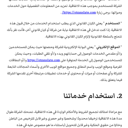
الشركة للمستخدم بموجب هذه الاتفاقية. لمزيد من المعلومات التفصيلية حول الخدمات
وميزاتها، يرجى زيارة
https://otranslate.com/
.
”
المستخدم
” يعني الكيان القانوني الذي يطلب استخدام الخدمات من خلال قبول هذه
الاتفاقية. إذا كنت تدخل في هذه الاتفاقية نيابة عن شركة أو كيان قانوني آخر، فأنت تقر بأنك
تتمتع بالسلطة القانونية لإلزام الكيان القانوني بهذه الاتفاقية.
”
الموقع الإلكتروني
” يعني البوابة الإلكترونية للشركة ومنصتها حيث يمكن للمستخدمين
و/أو مقدمي الخدمات الوصول إلى حساباتهم وبدء و/أو تلقي الطلبات، وحيث يمكن
للمستخدمين الوصول إلى الخدمة المتوفرة على
https://otranslate.com
و/أو النطاقات
الفرعية وموقع الويب واسم النطاق وجميع مواقع الويب الأخرى وأسماء المجالات التابعة
للشركة وأي صفحات أو ميزات أو محتوى أو خدمات تطبيقات مرتبطة أخرى تقدمها الشركة
فيما يتعلق بذلك.
2. استخدام خدماتنا
مع مراعاة امتثالك لجميع الشروط والأحكام الواردة في هذه الاتفاقية، تمنحك الشركة طوال
مدة هذه الاتفاقية ترخيصًا محدودًا وشخصيًا وغير حصري وغير قابل للترخيص من الباطن
وخاليًا من حقوق الملكية وغير قابل للتحويل (باستثناء ما هو منصوص عليه في هذه