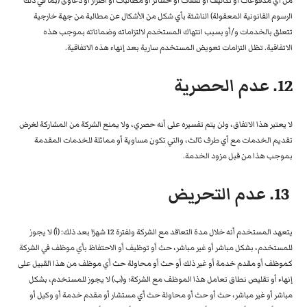
من أي مدفوعات أو تكاليف أو نفقات أو خسائر أو مطالبات أو أضرار أو دعاوى (بما في ذلك
الرسوم القانونية المعقولة) الناشئة بأي شكل من الأشكال عن مطالبة من جهة خارجية
تتعلق بالخدمات و/أو بسبب انتهاك المستخدم لالتزاماته وضماناته بموجب هذه
الاتفاقية. تظل التزامات تعويض المستخدم سارية بعد إنهاء هذه الاتفاقية.
12. عدم الحصرية
لا يعتبر هذا الاتفاق، ولن يتم تفسيره على أنه حصري، ولا يمنع الشركة من المشاركة لغرض
تقديم الخدمات مع أي طرف ثالث، والتي تكون مساوية أو مماثلة للخدمات المقدمة
بموجب هذا من قبل مزود الخدمة.
13. عدم التحريض
يتعهد المستخدم أنه خلال مدة التعاقد مع الشركة ولفترة 12 شهرًا بعد ذلك: (أ) لا يجوز
للمستخدم، بشكل مباشر أو غير مباشر، حث أو توظيف أو الاحتفاظ بأي موظف في الشركة
كموظف أو مقدم خدمة أو غير ذلك أو حث أو محاولة حث أي موظف من هذا القبيل على
إنهاء أو تقليص نطاق تعامل هذا الموظف مع الشركة؛ و(ب) لا يجوز للمستخدم، بشكل
مباشر أو غير مباشر، حث أو حث أو محاولة حث أي مستشار أو مقدم خدمة أو وكيل أو