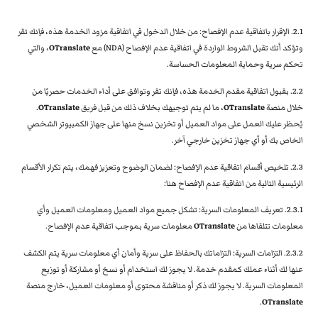
2.1. الإقرار باتفاقية عدم الإفصاح: من خلال الدخول في اتفاقية مزود الخدمة هذه، فإنك تقر
وتؤكد أنك تقبل الشروط الواردة في اتفاقية عدم الإفصاح (NDA) مع
OTranslate
، والتي
تحكم سرية وحماية المعلومات الحساسة.
2.2. بقبول اتفاقية مقدم الخدمة هذه، فإنك تقر وتوافق على أداء الخدمات حصريًا من
خلال منصة
OTranslate
، ما لم يتم توجيهك بخلاف ذلك من قبل فريق
OTranslate
.
يُحظر عليك العمل على مواد العميل أو تخزين نسخ منها على جهاز الكمبيوتر الشخصي
الخاص بك أو أي جهاز تخزين خارجي آخر.
2.3. تلخيص أقسام اتفاقية عدم الإفصاح: لضمان الوضوح وتعزيز فهمك، يتم تكرار الأقسام
الرئيسية التالية من اتفاقية عدم الإفصاح هنا:
2.3.1. تعريف المعلومات السرية: تشكل جميع مواد العميل ومعلومات العميل وأي
معلومات تتلقاها من
OTranslate
معلومات سرية بموجب اتفاقية عدم الإفصاح.
2.3.2. التزامات السرية: التزاماتك بالحفاظ على سرية وأمان أي معلومات سرية يتم الكشف
عنها لك أثناء عملك كمقدم خدمة. لا يجوز لك استخدام أو نسخ أو مشاركة أو توزيع
المعلومات السرية. لا يجوز لك ذكر أو مناقشة محتوى أو معلومات العميل، خارج منصة
.
OTranslate