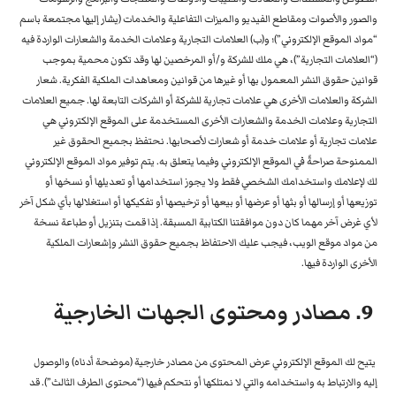
والصور والأصوات ومقاطع الفيديو والميزات التفاعلية والخدمات (يشار إليها مجتمعة باسم
“مواد الموقع الإلكتروني”)؛ و(ب) العلامات التجارية وعلامات الخدمة والشعارات الواردة فيه
(“العلامات التجارية”)، هي ملك للشركة و/أو المرخصين لها وقد تكون محمية بموجب
قوانين حقوق النشر المعمول بها أو غيرها من قوانين ومعاهدات الملكية الفكرية. شعار
الشركة والعلامات الأخرى هي علامات تجارية للشركة أو الشركات التابعة لها. جميع العلامات
التجارية وعلامات الخدمة والشعارات الأخرى المستخدمة على الموقع الإلكتروني هي
علامات تجارية أو علامات خدمة أو شعارات لأصحابها. نحتفظ بجميع الحقوق غير
الممنوحة صراحةً في الموقع الإلكتروني وفيما يتعلق به. يتم توفير مواد الموقع الإلكتروني
لك لإعلامك واستخدامك الشخصي فقط ولا يجوز استخدامها أو تعديلها أو نسخها أو
توزيعها أو إرسالها أو بثها أو عرضها أو بيعها أو ترخيصها أو تفكيكها أو استغلالها بأي شكل آخر
لأي غرض آخر مهما كان دون موافقتنا الكتابية المسبقة. إذا قمت بتنزيل أو طباعة نسخة
من مواد موقع الويب، فيجب عليك الاحتفاظ بجميع حقوق النشر وإشعارات الملكية
الأخرى الواردة فيها.
9. مصادر ومحتوى الجهات الخارجية
يتيح لك الموقع الإلكتروني عرض المحتوى من مصادر خارجية (موضحة أدناه) والوصول
إليه والارتباط به واستخدامه والتي لا نمتلكها أو نتحكم فيها (“محتوى الطرف الثالث”). قد