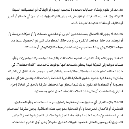
2.4.25. لن تقوم بإنشاء حسابات متعددة لتجنب الرسوم أو الإيقاف أو التصنيفات السيئة
للشركة. وإذا فعلت ذلك، فإنك توافق على تعويض الشركة وإبراء ذمتها من أي خسائر أو أضرار
أو تكاليف أو نفقات تتكبدها نتيجة لذلك.
2.4.26. لا يجوز لك الاتصال بمستخدمين آخرين أو مقدمي خدمات و/أو شركات ترجمة و/
أو توطين من خلال موقعنا الإلكتروني أو من خلال المعلومات التي تم الحصول عليها من
موقعنا الإلكتروني بهدف منعهم من استخدام موقعنا الإلكتروني أو خدماتنا.
2.4.27. يجوز لك، وفقًا لتقديرك، تقديم ملاحظات واقتراحات وتحسينات وتعزيزات و/أو
طلبات ميزات إلى الشركة فيما يتعلق باستخدامها/توفيرها للخدمات (“الملاحظات”). في
هذه الحالة، تعتبر هذه الملاحظات ملكية حصرية للشركة، وبموجب هذا، تنقل إلى الشركة
بشكل لا رجعة فيه جميع حقوق الملكية الفكرية الخاصة بالملاحظات وتتنازل عن أي حقوق
معنوية أو اقتصادية قد تكون لديك فيما يتعلق بها. تحتفظ الشركة بالحق في اتخاذ إجراء
قانوني إذا اعتقدت أن مثل هذه الملاحظات قد تلحق الضرر بسمعتها.
2.4.28. بالإضافة إلى أي حقوق ممنوحة فيما يتعلق بمواد المستخدم و/أو المحتوى
المشترك أو الأعمال المترجمة و/أو المحلية بموجب هذه الاتفاقية، يجوز للشركة استخدام
اسم المستخدم/مقدم الخدمة والأسماء التجارية والعلامات التجارية والشعار لأغراض
التسويق (على سبيل المثال، تحديد هويتك كعميل للشركة) ومن أجل تقديم الخدمات.