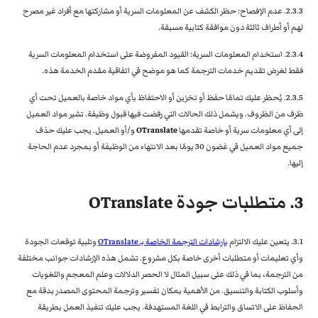
2.3.3. عدم الإفصاح: حظر الكشف عن المعلومات السرية أو مشاركتها مع أفراد غير مصرح
لهم أو أطراف ثالثة دون موافقة كتابية مسبقة.
2.3.4. استخدام المعلومات السرية: القيود المفروضة على استخدام المعلومات السرية
فقط لغرض تقديم خدمات الترجمة كما هو موضح في اتفاقية مقدم الخدمة هذه.
2.3.5. يُحظر عليك تمامًا حفظ أو تخزين أو الاحتفاظ بأي مواد خاصة بالعميل تحت أي
ظرف من الظروف. ويشمل ذلك الحالات التي رفضت فيها قبول وظيفة. تشير مواد العميل
إلى أي معلومات سرية أو خاصة تقدمها
OTranslate
و/أو العميل. يجب عليك حذف
جميع مواد العميل في غضون 30 يومًا بعد الانتهاء من الوظيفة أو بمجرد عدم الحاجة
إليها.
3. متطلبات جودة OTranslate
3.1. يتعين عليك الالتزام
بإرشادات الترجمة الخاصة بـ OTranslate
وتلبية توقعات الجودة
وأي تعليمات أو متطلبات أخرى خاصة بكل مشروع. تشمل هذه الإرشادات جوانب مختلفة
من الترجمة، بما في ذلك على سبيل المثال لا الحصر الدلالات وعلم المعجم واللغويات
وأسلوب الكتابة والتنسيق. من الأهمية بمكان تفسير وترجمة المحتوى المصدر بدقة مع
الحفاظ على الاتساق والترابط في اللغة المستهدفة. يجب عليك تنفيذ العمل بطريقة