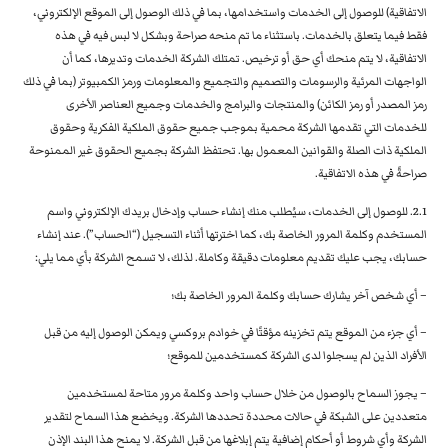
الاتفاقية) للوصول إلى الخدمات واستخدامها، بما في ذلك الوصول إلى الموقع الإلكتروني،
فقط فيما يتعلق بالخدمات. باستثناء ما تم منحه صراحة وبشكل لا لبس فيه في هذه
الاتفاقية، لا يتم منحك أي حق أو ترخيص. تمتلك الشركة الخدمات وتديرها، كما أن
الواجهات المرئية والرسومات والتصميم والتجميع والمعلومات ورمز الكمبيوتر (بما في ذلك
رمز المصدر أو رمز الكائن) والمنتجات والبرامج والخدمات وجميع العناصر الأخرى
للخدمات التي تقدمها الشركة محمية بموجب جميع حقوق الملكية الفكرية وحقوق
الملكية ذات الصلة والقوانين المعمول بها. تحتفظ الشركة بجميع الحقوق غير الممنوحة
صراحةً في هذه الاتفاقية.
2.1. للوصول إلى الخدمات، سيُطلب منك إنشاء حساب وإدخال بريدك الإلكتروني واسم
المستخدم وكلمة المرور الخاصة بك، كما اخترتها أثناء التسجيل (“الحساب”). عند إنشاء
حسابك، يجب عليك تقديم معلومات دقيقة وكاملة. لذلك، لا تسمح الشركة بأي مما يلي:
– أي شخص آخر يشارك حسابك وكلمة المرور الخاصة بك؛
– أي جزء من الموقع يتم تخزينه مؤقتًا في خوادم بروكسي ويمكن الوصول إليه من قبل
الأفراد الذين لم يسجلوا لدى الشركة كمستخدمين للموقع؛
– يجوز السماح بالوصول من خلال حساب واحد وكلمة مرور متاحة لمستخدمين
متعددين على الشبكة في حالات محددة تحددها الشركة. ويخضع هذا السماح لتقدير
الشركة وأي شروط أو أحكام إضافية يتم إبلاغها من قبل الشركة. لا يمنح هذا البند الإذن