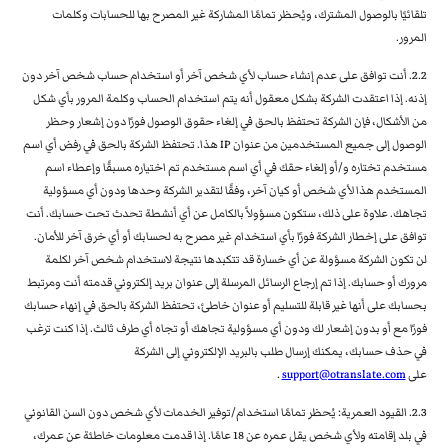
تلقائيًا بالوصول المشترك، ويُحظر تمامًا المشاركة غير المصرح بها للحسابات وكلمات
المرور.
2.2. أنت توافق على عدم إنشاء حساب لأي شخص آخر أو استخدام حساب شخص آخر دون
إذنه. إذا اعتقدت الشركة بشكل معقول أنه يتم استخدام الحساب وكلمة المرور بأي شكل
من الأشكال، فإن الشركة تحتفظ بالحق في إلغاء حقوق الوصول فورًا دون إشعار وحظر
الوصول إلى جميع المستخدمين من عنوان IP هذا. تحتفظ الشركة بالحق في رفض أي اسم
مستخدم تختاره و/أو إلغاء حقك في أي اسم مستخدم تم اختياره مسبقًا وإعطاء اسم
المستخدم هذا لأي شخص أو كيان آخر، وفقًا لتقدير الشركة وحدها ودون أي مسؤولية
تجاهك. علاوة على ذلك، ستكون مسؤولاً بالكامل عن أي أنشطة تحدث تحت حسابك. أنت
توافق على إخطار الشركة فورًا بأي استخدام غير مصرح به لحسابك أو أي خرق آخر للأمان.
لن تكون الشركة مسؤولة عن أي خسارة قد تتكبدها نتيجة لاستخدام شخص آخر لكلمة
مرورك أو حسابك. إذا تم إرجاع الرسائل المرسلة إلى عنوان بريد إلكتروني قدمته أنت ومرتبط
بحسابك على أنها غير قابلة للتسليم أو عنوان خاطئ، تحتفظ الشركة بالحق في إنهاء حسابك
فورًا مع أو بدون إشعار لك ودون أي مسؤولية تجاهك أو تجاه أي طرف ثالث. إذا كنت ترغب
في حذف حسابك، يمكنك إرسال طلب بالبريد الإلكتروني إلى الشركة
على
support@otranslate.com
.
2.3. القيود العمرية: يُحظر تمامًا استخدام/توفير الخدمات لأي شخص دون السن القانوني
في بلد إقامته ولأي شخص يقل عمره عن 18 عامًا. إذا قدمت معلومات خاطئة عن عمرك،