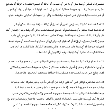
تشهيري أو قذفي أو تهديدي أو إباحي أو مضايق أو حاقد أو مسيئ عنصريًا أو عرقيًا أو يشجع
على سلوك يمكن اعتباره جريمة جنائية أو يؤدي إلى المسؤولية المدنية أو ينتهك أي قانون
أو غير مناسب؛ (ز) ينطوي على السرقة أو الإرهاب؛ و/أو (ح) خبيث أو احتيالي بطريقة أخرى.
2.4.11. تحتفظ الشركة بالحق في تغيير أو تعليق أو إيقاف مؤقتًا أو دائمًا بعض أو كل
الخدمات فيما يتعلق بأي مستخدم أو جميع المستخدمين، في أي وقت ودون إشعار. أنت
تقر بأن الشركة قد تفعل ذلك وفقًا لتقديرها الخاص. تحتفظ الشركة بالحق، في أي وقت
ودون إشعار مسبق، في إزالة أو تعطيل الوصول إلى أي محتوى للمستخدم أو مواد تابعة
لجهات خارجية أو أي مشاركات مستخدم، والتي تعتبرها الشركة، وفقًا لتقديرها الخاص،
مخالفة لهذه الاتفاقية أو ضارة بالموقع الإلكتروني أو الخدمات.
2.4.12. حقوق الملكية الخاصة بالمستخدم: توافق الشركة وتعلن أن محتوى المستخدم
وأي براءات اختراع وحقوق أخرى متعلقة به ستكون ملكية حصرية للمستخدم والمتنازل
لهم. ويقع على عاتق المستخدم مسؤولية الاحتفاظ بسجلات المحتوى والخدمة.
2.4.13. أنت تقر وتوافق على أنه على الرغم من أي شيء آخر، يجوز للشركة إنشاء وصيانة
بيانات مجمعة مجهولة المصدر (كما هو موضح أدناه)، وخلال مدة هذه الاتفاقية
وبعدها، استخدام البيانات المجمعة مجهولة المصدر وإتاحتها بحرية لأغراض عمل
الشركة (بما في ذلك على سبيل المثال لا الحصر، لأغراض تحسين واختبار وتشغيل والترويج
والتسويق لمنتجات الشركة وخدماتها). ”
البيانات المجمعة مجهولة المصدر
” تعني