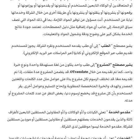
أو المتعاقدين أو الوكلاء التابعين للمستخدم أو ينشئونها أو يقدمونها أو يوزعونها أو
يرفعونها أو ينشرونها أو ينقلونها أو ينشرونها بأي طريقة أخرى من خلال الشركة وخدماتها
نيابة عن المستخدم. أنت مسؤول عن توفير المواد اللازمة، بما في ذلك المواد التي تصف
سياق الترجمة، إلى جانب أي مواد إضافية مثل دليل المصطلحات. تعتمد جودة نتائج
الخدمة بشكل كبير على وضوح ودقة وشمول المواد والتعليمات.
يشير مصطلح ”
الطلب
” إلى أي طلب يقدمه المستخدم وتقره الشركة. يجوز للمستخدم
تقديم طلب عبر الموقع الإلكتروني أو كتابيًا (عبر المراسلات عبر البريد الإلكتروني).
يشير مصطلح “المشروع”
إلى طلب واحد يتكون من لغة مستهدفة واحدة ونوع خبرة
واحد، كما تم تقديمه من خلال
OTranslate
. قد يتضمن المشروع عدة ملفات، إذا تم
تقديمه معًا. قد تختلف الرسوم لكل مشروع بناءً على عوامل مثل عدد الكلمات واللغتين
المصدر والهدف والخبرة المتخصصة المطلوبة وإلحاح التسليم وعوامل أخرى. يقر
المستخدم بأن كل مشروع قد يخضع لرسوم دنيا، بغض النظر عن عدد كلمات المشروع أو
مدته.
”
مقدمو الخدمة
” تعني الكيانات و/أو الوكالات و/أو المقاولين المستقلين التابعين لأطراف
ثالثة والذين يقدمون الخدمات بصفتهم مستقلين أو مقاولين مستقلين أو موردين مستقلين
للشركة. مقدمو الخدمة ليسوا موظفين لدى الشركة.
”
الخدمات
” تعني أي خدمات ترجمة أو توطين أو منصة أو خدمات إدارة حسابات تقدمها