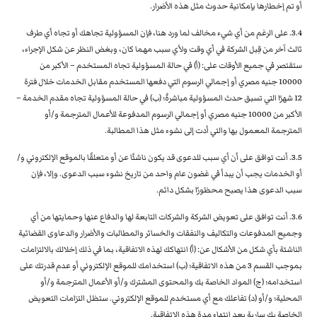
أو تم إخطارها بإمكانية حدوث مثل هذه الأضرار.
3.4. على الرغم من أي شيء مخالف لما ورد هنا، فإن المسؤولية تجاهك أو تجاه أي طرف
ثالث آخر من قِبل الشركة في أي وقت ولأي سبب مهما كان، وبغض النظر عن شكل الإجراء،
ستقتصر في جميع الأوقات على: (أ) في حالة المسؤولية تجاه المستخدم – الأكبر من
10000 جنيه مصري أو إجمالي الرسوم التي دفعها المستخدم مقابل الخدمات خلال فترة
12 شهرًا التي تسبق حدث المسؤولية مباشرةً؛ (ب) في حالة المسؤولية تجاه مقدم الخدمة –
الأكبر من 10000 جنيه مصري أو إجمالي الرسوم المدفوعة للأعمال المترجمة و/أو
المترجمة المعمول بها والتي أدت إلى نشوء مثل هذا المطالبة.
3.5. أنت توافق على أن أي سبب للدعوى قد يكون ناشئًا عن أو متعلقًا بالموقع الإلكتروني و/
أو الخدمات يجب أن يبدأ في غضون عام واحد من تاريخ نشوء سبب الدعوى. وإلا، فإن
سبب الدعوى هذا يصبح محظورًا بشكل دائم.
3.6. أنت توافق على تعويض الشركة والشركات التابعة لها والدفاع عنها وحمايتها من أي
وجميع المدفوعات والتكاليف والنفقات والخسائر والمطالبات والأضرار والدعاوى القضائية
الناشئة بأي شكل من الأشكال عن: (أ) انتهاكك لهذه الاتفاقية، بما في ذلك إخلالك بالالتزامات
بموجب القسم 3 من هذه الاتفاقية؛ (ب) استخدامك للموقع الإلكتروني أو عدم قدرتك على
استخدامه؛ (ج) المواد الخاصة بك والمحتوى المشترك و/أو الأعمال المترجمة و/أو
المحلية؛ و/أو (د) تفاعلك مع أي مستخدم للموقع الإلكتروني. ستظل التزامات التعويض
الخاصة بك سارية بعد انتهاء مدة هذه الاتفاقية.