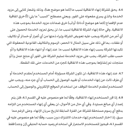
4.6. يحق للشركة إنهاء الاتفاقية لسبب ما (كما هو موضح هنا)، وذلك بإشعار كتابي إلى مزود
الخدمة والذي يسري مفعوله على الفور. ويعني مصطلح “السبب” ما يلي: (أ) خرق اتفاقية
عدم الإفصاح (كما هو موضح أدناه)؛ أو (ب) خرق ضمانات مزود الخدمة بموجب هذه
الاتفاقية. وفي حالة إنهاء الشركة للاتفاقية لسبب ما، لن يحق لمزود الخدمة الحصول على
أي أجر من الشركة ويجب عليه تعويض الشركة وإبراء ذمتها من أي أضرار أو خسائر أو تكاليف
أو نفقات، بما في ذلك على سبيل المثال لا الحصر، الرسوم والتكاليف القانونية المعقولة التي
تكبدتها الشركة بسبب إنهاء هذه الاتفاقية لسبب ما. عند إنهاء أو انتهاء هذه الاتفاقية و/أو
حسب طلب الشركة، يجب على مزود الخدمة تسليم الشركة على الفور أي منتج عمل و/أو
منتجات تم إنشاؤها بموجب هذه الاتفاقية كجزء من الخدمات حتى تلك النقطة.
4.7. عند إنهاء هذه الاتفاقية، لن تكون الشركة مسؤولة أمام المستخدم/مقدم الخدمة أو
أي طرف ثالث عن إنهاء الخدمات أو تقييد الوصول إلى الحساب أو أي جزء منه، ويجب على
المستخدم/مقدم الخدمة التوقف عن استخدام الموقع الإلكتروني والوصول إلى الحساب.
4.8. إذا قرر المستخدم إنهاء الاتفاقية، وفقًا لما هو منصوص عليه في القسم 4.1، فلن يتم
إصدار أي مبالغ مستردة. وفي أي حال من الأحوال، لن يعفي أي إنهاء المستخدم من التزامه
بدفع أي رسوم مستحقة للشركة عن الفترة السابقة لتاريخ سريان الإنهاء. وعلى الرغم مما
سبق، إذا اختار المستخدم إنهاء خدمات الاشتراك دون سبب، وفقًا لما هو منصوص عليه في
القسم 4.1، فيجوز للمستخدم الاستمرار في استخدام رصيد حسابه المتبقي (إن وجد) فقط