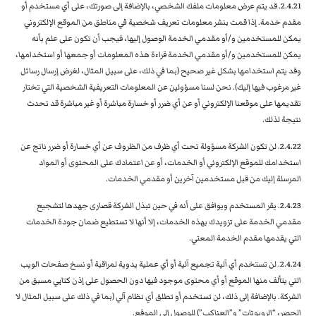
2.4.21. قد يتم عرض معلومات ملفك الشخصي، بالإضافة إلى صورتك، على أي مستخدم أو
مقدم خدمة. إذا قمت بنشر معلومات تعريف شخصية في مناطق من الموقع الإلكتروني
يمكن للمستخدمين و/أو مقدمي الخدمة الوصول إليها، فيجب أن تكون على علم بأنه
يمكن للمستخدمين و/أو مقدمي الخدمة قراءة هذه المعلومات أو جمعها أو استخدامها،
وقد يتم استخدامها بشكل غير صحيح (بما في ذلك، على سبيل المثال، لغرض إرسال رسائل
غير مرغوب فيها إليك). نحن لسنا مسؤولين عن المعلومات التعريفية الشخصية التي تختار
تقديمها على موقعنا الإلكتروني أو عن أي ضرر أو خسارة مباشرة أو غير مباشرة قد تحدث
نتيجة لذلك.
2.4.22. لن تكون الشركة مسؤولة تحت أي ظرف من الظروف عن أي خسارة أو ضرر ناتج عن
استخدامك للموقع الإلكتروني أو الخدمات، أو عن اعتمادك على المحتوى أو المواد
المرسلة إليك من قبل مستخدمين آخرين أو مقدمي الخدمات.
2.4.23. يقر المستخدم ويوافق على أنه في حين تبذل الشركة قصارى جهدها لتشجيع
مقدمي الخدمة على تزويدك بهذه الخدمات، إلا أنها لا تستطيع ضمان جودة الخدمات
التي يقدمها مقدم الخدمة المعني.
2.4.24. لن تستخدم أي آلية تجميع آلية أو أي عملية يدوية لمراقبة أو نسخ صفحات الويب
التي يتألف منها الموقع أو أي محتوى موجود فيها دون الحصول على إذن كتابي مسبق من
الشركة. بالإضافة إلى ذلك، لن تستخدم أو تطلق أي نظام آلي (بما في ذلك على سبيل المثال لا
الحصر، “الروبوتات” و”العناكب”) للوصول إلى الموقع.