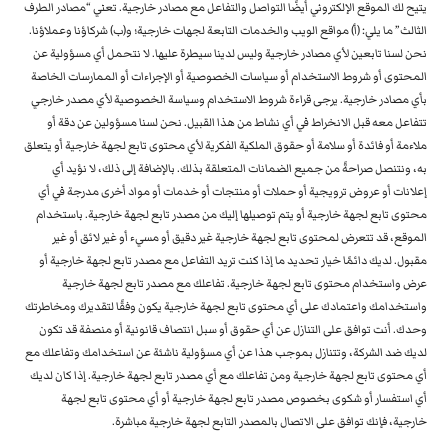
يتيح لك الموقع الإلكتروني أيضًا التواصل والتفاعل مع مصادر خارجية. تعني “مصادر الطرف
الثالث” ما يلي: (أ) مواقع الويب والخدمات التابعة لجهات خارجية؛ و(ب) شركاؤنا وعملاؤنا.
نحن لسنا تابعين لأي مصادر خارجية وليس لدينا سيطرة عليها. لا نتحمل أي مسؤولية عن
المحتوى أو شروط الاستخدام أو سياسات الخصوصية أو الإجراءات أو الممارسات الخاصة
بأي مصادر خارجية. يرجى قراءة شروط الاستخدام وسياسة الخصوصية لأي مصدر خارجي
تتفاعل معه قبل الانخراط في أي نشاط من هذا القبيل. نحن لسنا مسؤولين عن دقة أو
ملاءمة أو فائدة أو سلامة أو حقوق الملكية الفكرية لأي محتوى تابع لجهة خارجية أو يتعلق
به، ونتنصل صراحةً من جميع الضمانات المتعلقة بذلك. بالإضافة إلى ذلك، لا نؤيد أي
إعلانات أو عروض ترويجية أو حملات أو منتجات أو خدمات أو مواد أخرى مدرجة في أي
محتوى تابع لجهة خارجية أو يتم توصيلها إليك من مصدر تابع لجهة خارجية. باستخدام
الموقع، قد تتعرض لمحتوى تابع لجهة خارجية غير دقيق أو مسيء أو غير لائق أو غير
مقبول. لديك دائمًا خيار تحديد ما إذا كنت تريد التفاعل مع مصدر تابع لجهة خارجية أو
عرض واستخدام محتوى تابع لجهة خارجية. تفاعلك مع مصدر تابع لجهة خارجية
واستخدامك واعتمادك على أي محتوى تابع لجهة خارجية يكون وفقًا لتقديرك ومخاطرتك
وحدك. أنت توافق على التنازل عن أي حقوق أو سبل انتصاف قانونية أو منصفة قد تكون
لديك ضد الشركة، وتتنازل بموجب هذا عن أي مسؤولية ناشئة عن استخدامك وتفاعلك مع
أي محتوى تابع لجهة خارجية ومن تفاعلك مع أي مصدر تابع لجهة خارجية. إذا كان لديك
أي استفسار أو شكوى بخصوص مصدر تابع لجهة خارجية أو أي محتوى تابع لجهة
خارجية، فإنك توافق على الاتصال بالمصدر التابع لجهة خارجية مباشرة.